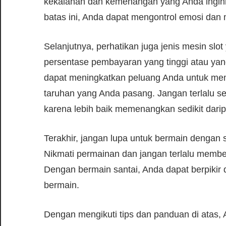
mengikuti panduan praktis dalam bermain slot
kekalahan dan kemenangan yang Anda ingi
batas ini, Anda dapat mengontrol emosi dan m
Selanjutnya, perhatikan juga jenis mesin slo
persentase pembayaran yang tinggi atau yan
dapat meningkatkan peluang Anda untuk meme
taruhan yang Anda pasang. Jangan terlalu s
karena lebih baik memenangkan sedikit dar
Terakhir, jangan lupa untuk bermain dengan 
Nikmati permainan dan jangan terlalu memb
Dengan bermain santai, Anda dapat berpikir 
bermain.