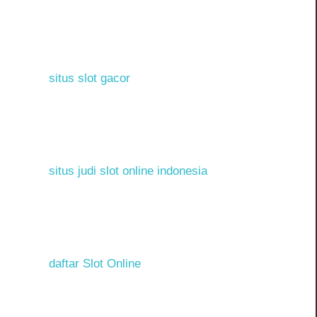
Situs Judi Slot Online Gacor Hari Ini
situs slot gacor
situs judi slot online indonesia
daftar Slot Online