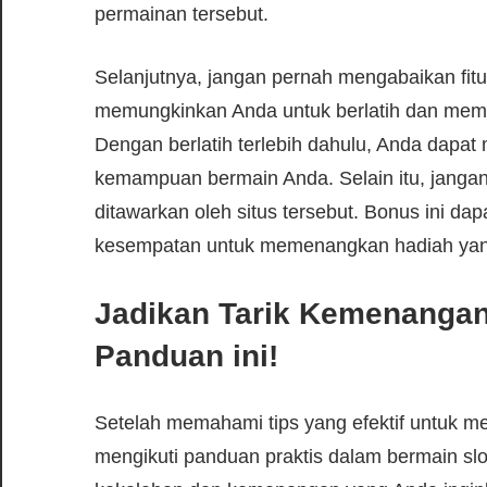
ini akan memudahkan Anda dalam memahami 
permainan tersebut.
Selanjutnya, jangan pernah mengabaikan fitur 
memungkinkan Anda untuk berlatih dan mema
Dengan berlatih terlebih dahulu, Anda dapa
kemampuan bermain Anda. Selain itu, janga
ditawarkan oleh situs tersebut. Bonus ini 
kesempatan untuk memenangkan hadiah yang
Jadikan Tarik Kemenanga
Panduan ini!
Setelah memahami tips yang efektif untuk 