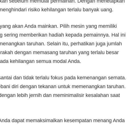
 online. Pertama, tentukan terlebih dahulu batas
nkan sebelum memulai permainan. Dengan menetapkan
enghindari risiko kehilangan terlalu banyak uang.
t yang akan Anda mainkan. Pilih mesin yang memiliki
g sering memberikan hadiah kepada pemainnya. Hal ini
nangkan taruhan. Selain itu, perhatikan juga jumlah
erakah dengan memasang taruhan yang terlalu besar
ipada kehilangan semua modal Anda.
santai dan tidak terlalu fokus pada kemenangan semata.
ebani diri dengan tekanan untuk memenangkan taruhan.
dengan lebih jernih dan meminimalisir kesalahan saat