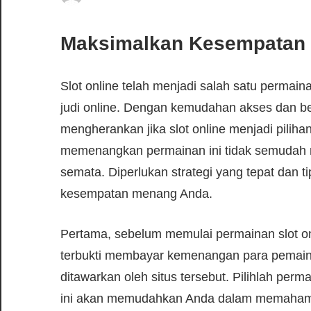
Posted by
Aaron Harris
Maksimalkan Kesempatan M
Slot online telah menjadi salah satu permain
judi online. Dengan kemudahan akses dan be
mengherankan jika slot online menjadi pilih
memenangkan permainan ini tidak semudah
semata. Diperlukan strategi yang tepat dan 
kesempatan menang Anda.
Pertama, sebelum memulai permainan slot onl
terbukti membayar kemenangan para pemainny
ditawarkan oleh situs tersebut. Pilihlah per