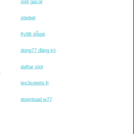
slot gacor
sbobet
fly88 สล็อต
dong77 đăng ký
daftar slot
k
!
les3soleils.fr
download w77