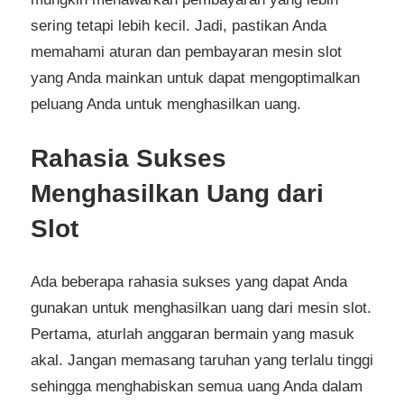
sering tetapi lebih kecil. Jadi, pastikan Anda
memahami aturan dan pembayaran mesin slot
yang Anda mainkan untuk dapat mengoptimalkan
peluang Anda untuk menghasilkan uang.
Rahasia Sukses
Menghasilkan Uang dari
Slot
Ada beberapa rahasia sukses yang dapat Anda
gunakan untuk menghasilkan uang dari mesin slot.
Pertama, aturlah anggaran bermain yang masuk
akal. Jangan memasang taruhan yang terlalu tinggi
sehingga menghabiskan semua uang Anda dalam