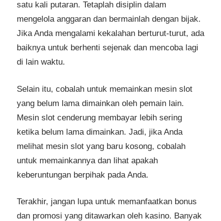
satu kali putaran. Tetaplah disiplin dalam
mengelola anggaran dan bermainlah dengan bijak.
Jika Anda mengalami kekalahan berturut-turut, ada
baiknya untuk berhenti sejenak dan mencoba lagi
di lain waktu.
Selain itu, cobalah untuk memainkan mesin slot
yang belum lama dimainkan oleh pemain lain.
Mesin slot cenderung membayar lebih sering
ketika belum lama dimainkan. Jadi, jika Anda
melihat mesin slot yang baru kosong, cobalah
untuk memainkannya dan lihat apakah
keberuntungan berpihak pada Anda.
Terakhir, jangan lupa untuk memanfaatkan bonus
dan promosi yang ditawarkan oleh kasino. Banyak