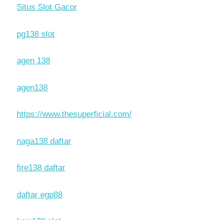
Situs Slot Gacor
pg138 slot
agen 138
agen138
https://www.thesuperficial.com/
naga138 daftar
fire138 daftar
daftar egp88