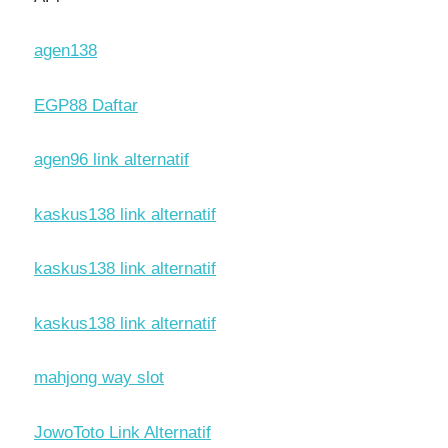
agen138
EGP88 Daftar
agen96 link alternatif
kaskus138 link alternatif
kaskus138 link alternatif
kaskus138 link alternatif
mahjong way slot
JowoToto Link Alternatif