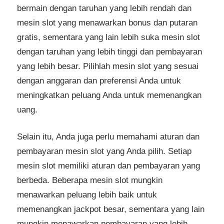
bermain dengan taruhan yang lebih rendah dan
mesin slot yang menawarkan bonus dan putaran
gratis, sementara yang lain lebih suka mesin slot
dengan taruhan yang lebih tinggi dan pembayaran
yang lebih besar. Pilihlah mesin slot yang sesuai
dengan anggaran dan preferensi Anda untuk
meningkatkan peluang Anda untuk memenangkan
uang.
Selain itu, Anda juga perlu memahami aturan dan
pembayaran mesin slot yang Anda pilih. Setiap
mesin slot memiliki aturan dan pembayaran yang
berbeda. Beberapa mesin slot mungkin
menawarkan peluang lebih baik untuk
memenangkan jackpot besar, sementara yang lain
mungkin menawarkan pembayaran yang lebih