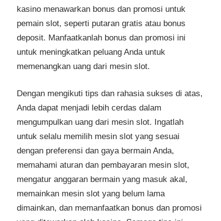
kasino menawarkan bonus dan promosi untuk
pemain slot, seperti putaran gratis atau bonus
deposit. Manfaatkanlah bonus dan promosi ini
untuk meningkatkan peluang Anda untuk
memenangkan uang dari mesin slot.
Dengan mengikuti tips dan rahasia sukses di atas,
Anda dapat menjadi lebih cerdas dalam
mengumpulkan uang dari mesin slot. Ingatlah
untuk selalu memilih mesin slot yang sesuai
dengan preferensi dan gaya bermain Anda,
memahami aturan dan pembayaran mesin slot,
mengatur anggaran bermain yang masuk akal,
memainkan mesin slot yang belum lama
dimainkan, dan memanfaatkan bonus dan promosi