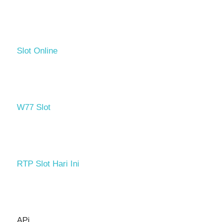
Slot Online
W77 Slot
RTP Slot Hari Ini
APi