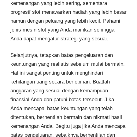
kemenangan yang lebih sering, sementara
progresif slot menawarkan hadiah yang lebih besar
namun dengan peluang yang lebih kecil. Pahami
jenis mesin slot yang Anda mainkan sehingga
Anda dapat mengatur strategi yang sesuai.
Selanjutnya, tetapkan batas pengeluaran dan
keuntungan yang realistis sebelum mulai bermain.
Hal ini sangat penting untuk menghindari
kehilangan uang secara berlebihan. Buatlah
anggaran yang sesuai dengan kemampuan
finansial Anda dan patuhi batas tersebut. Jika
Anda mencapai batas keuntungan yang telah
ditentukan, berhentilah bermain dan nikmati hasil
kemenangan Anda. Begitu juga jika Anda mencapai
batas pengeluaran, sebaiknya berhentilah dan