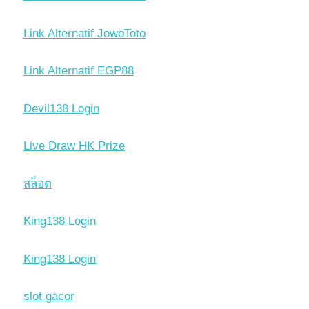
Link Alternatif JowoToto
Link Alternatif EGP88
Devil138 Login
Live Draw HK Prize
สล็อต
King138 Login
King138 Login
slot gacor