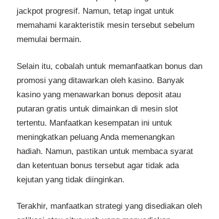
jackpot progresif. Namun, tetap ingat untuk
memahami karakteristik mesin tersebut sebelum
memulai bermain.
Selain itu, cobalah untuk memanfaatkan bonus dan
promosi yang ditawarkan oleh kasino. Banyak
kasino yang menawarkan bonus deposit atau
putaran gratis untuk dimainkan di mesin slot
tertentu. Manfaatkan kesempatan ini untuk
meningkatkan peluang Anda memenangkan
hadiah. Namun, pastikan untuk membaca syarat
dan ketentuan bonus tersebut agar tidak ada
kejutan yang tidak diinginkan.
Terakhir, manfaatkan strategi yang disediakan oleh