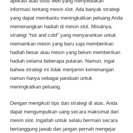
aplikasi atau situs web yang menyediakan
informasi tentang mesin slot. Ada banyak strategi
yang dapat membantu meningkatkan peluang Anda
memenangkan hadiah di mesin slot. Misalnya,
strategi “hot and cold” yang menyarankan untuk
memainkan mesin yang baru saja memberikan
hadiah besar atau mesin yang belum memberikan
hadiah selama beberapa putaran. Namun, ingat
bahwa strategi ini tidak menjamin kemenangan
namun hanya sebagai panduan untuk
meningkatkan peluang.
Dengan mengikuti tips dan strategi di atas, Anda
dapat mengumpulkan uang secara maksimal dari
mesin slot. Ingatlah untuk selalu bermain secara
bertanggung jawab dan jangan pernah mengejar