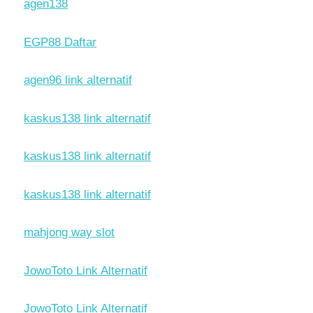
agen138
EGP88 Daftar
agen96 link alternatif
kaskus138 link alternatif
kaskus138 link alternatif
kaskus138 link alternatif
mahjong way slot
JowoToto Link Alternatif
JowoToto Link Alternatif