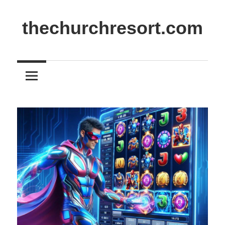
Skip
to
thechurchresort.com
content
thechurchresort.com