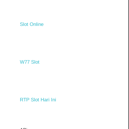
Slot Online
W77 Slot
RTP Slot Hari Ini