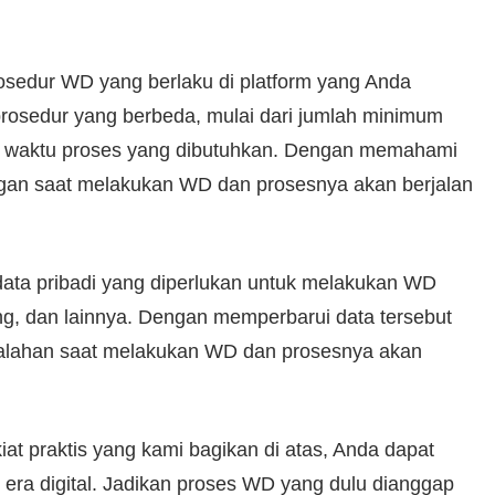
rosedur WD yang berlaku di platform yang Anda
prosedur yang berbeda, mulai dari jumlah minimum
a waktu proses yang dibutuhkan. Dengan memahami
ngan saat melakukan WD dan prosesnya akan berjalan
 data pribadi yang diperlukan untuk melakukan WD
ng, dan lainnya. Dengan memperbarui data tersebut
salahan saat melakukan WD dan prosesnya akan
kiat praktis yang kami bagikan di atas, Anda dapat
ra digital. Jadikan proses WD yang dulu dianggap