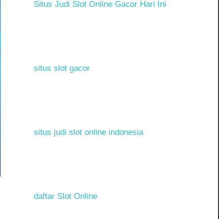
Situs Judi Slot Online Gacor Hari Ini
situs slot gacor
situs judi slot online indonesia
daftar Slot Online