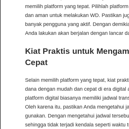
memilih platform yang tepat. Pilihlah platform
dan aman untuk melakukan WD. Pastikan juga 
banyak pengguna yang aktif. Dengan demik
Anda lakukan akan berjalan dengan lancar 
Kiat Praktis untuk Menga
Cepat
Selain memilih platform yang tepat, kiat pra
dana dengan mudah dan cepat di era digital
platform digital biasanya memiliki jadwal tr
Oleh karena itu, pastikan Anda mengetahui j
gunakan. Dengan mengetahui jadwal terseb
sehingga tidak terjadi kendala seperti waktu