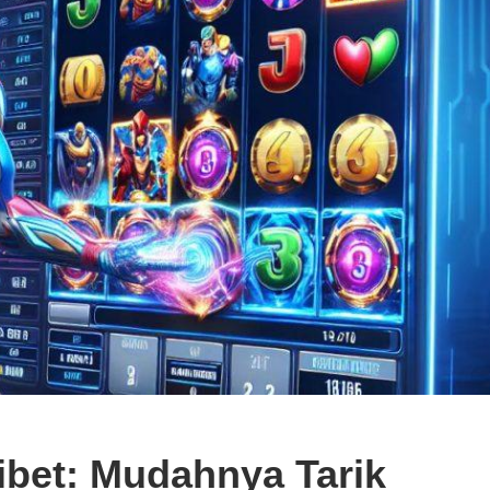
bet: Mudahnya Tarik