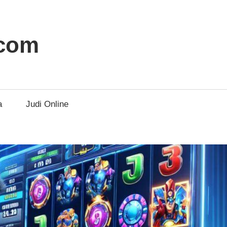
.com
a
Judi Online