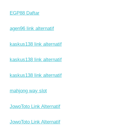
EGP88 Daftar
agen96 link alternatif
kaskus138 link alternatif
kaskus138 link alternatif
kaskus138 link alternatif
mahjong way slot
JowoToto Link Alternatif
JowoToto Link Alternatif