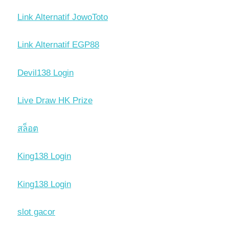
Link Alternatif JowoToto
Link Alternatif EGP88
Devil138 Login
Live Draw HK Prize
สล็อต
King138 Login
King138 Login
slot gacor