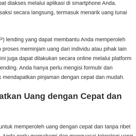
pat diakses melalui aplikasi di smartphone Anda.
saksi secara langsung, termasuk menarik uang tunai
(P2P) lending yang dapat membantu Anda memperoleh
 proses meminjam uang dari individu atau pihak lain
ini juga dapat dilakukan secara online melalui platform
ending. Anda hanya perlu mengisi formulir dan
uk mendapatkan pinjaman dengan cepat dan mudah.
atkan Uang dengan Cepat dan
 untuk memperoleh uang dengan cepat dan tanpa ribet
tama, Anda perlu memahami dan menguasai teknologi yang