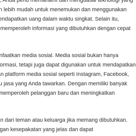
kan lebih mudah untuk menemukan dan menggunakan
endapatkan uang dalam waktu singkat. Selain itu,
memperoleh informasi yang dibutuhkan dengan cepat
nfaatkan media sosial. Media sosial bukan hanya
formasi, tetapi juga dapat digunakan untuk mendapatkan
 platform media sosial seperti Instagram, Facebook,
 jasa yang Anda tawarkan. Dengan memiliki banyak
t memperoleh pelanggan baru dan meningkatkan
an dari teman atau keluarga jika memang dibutuhkan.
an kesepakatan yang jelas dan dapat