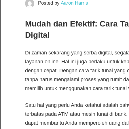
Posted by
Aaron Harris
Mudah dan Efektif: Cara Ta
Digital
Di zaman sekarang yang serba digital, segal
layanan online. Hal ini juga berlaku untuk k
dengan cepat. Dengan cara tarik tunai yang
tanpa harus mengalami proses yang rumit d
memilih untuk menggunakan cara tarik tunai ya
Satu hal yang perlu Anda ketahui adalah bahw
terbatas pada ATM atau mesin tunai di bank.
dapat membantu Anda memperoleh uang dala