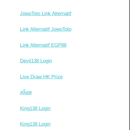
JowoToto Link Alternatif
Link Alternatif JowoToto
Link Alternatif EGP88
Devil138 Login
Live Draw HK Prize
สล็อต
King138 Login
King138 Login