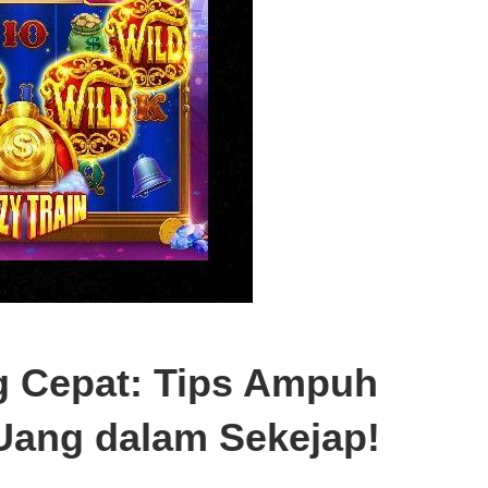
ng Cepat: Tips Ampuh
Uang dalam Sekejap!